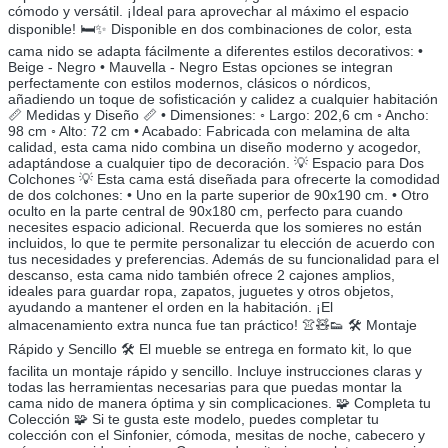
cómodo y versátil. ¡Ideal para aprovechar al máximo el espacio
disponible! 🛏️✨ Disponible en dos combinaciones de color, esta
cama nido se adapta fácilmente a diferentes estilos decorativos: •
Beige - Negro • Mauvella - Negro Estas opciones se integran
perfectamente con estilos modernos, clásicos o nórdicos,
añadiendo un toque de sofisticación y calidez a cualquier habitación
📏 Medidas y Diseño 📏 • Dimensiones: ◦ Largo: 202,6 cm ◦ Ancho:
98 cm ◦ Alto: 72 cm • Acabado: Fabricada con melamina de alta
calidad, esta cama nido combina un diseño moderno y acogedor,
adaptándose a cualquier tipo de decoración. 💡 Espacio para Dos
Colchones 💡 Esta cama está diseñada para ofrecerte la comodidad
de dos colchones: • Uno en la parte superior de 90x190 cm. • Otro
oculto en la parte central de 90x180 cm, perfecto para cuando
necesites espacio adicional. Recuerda que los somieres no están
incluidos, lo que te permite personalizar tu elección de acuerdo con
tus necesidades y preferencias. Además de su funcionalidad para el
descanso, esta cama nido también ofrece 2 cajones amplios,
ideales para guardar ropa, zapatos, juguetes y otros objetos,
ayudando a mantener el orden en la habitación. ¡El
almacenamiento extra nunca fue tan práctico! 👚🧸👟 🛠️ Montaje
Rápido y Sencillo 🛠️ El mueble se entrega en formato kit, lo que
facilita un montaje rápido y sencillo. Incluye instrucciones claras y
todas las herramientas necesarias para que puedas montar la
cama nido de manera óptima y sin complicaciones. 🧩 Completa tu
Colección 🧩 Si te gusta este modelo, puedes completar tu
colección con el Sinfonier, cómoda, mesitas de noche, cabecero y