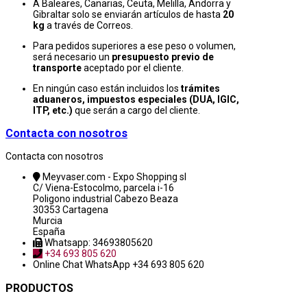
A Baleares, Canarias, Ceuta, Melilla, Andorra y
Gibraltar solo se enviarán artículos de hasta
20
kg
a través de Correos.
Para pedidos superiores a ese peso o volumen,
será necesario un
presupuesto previo de
transporte
aceptado por el cliente.
En ningún caso están incluidos los
trámites
aduaneros, impuestos especiales (DUA, IGIC,
ITP, etc.)
que serán a cargo del cliente.
Contacta con nosotros
Contacta con nosotros
Meyvaser.com - Expo Shopping sl
C/ Viena-Estocolmo, parcela i-16
Poligono industrial Cabezo Beaza
30353 Cartagena
Murcia
España
Whatsapp: 34693805620
+34 693 805 620
Online Chat
WhatsApp +34 693 805 620
PRODUCTOS