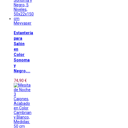
Meyvaser
Estantería
para
Salón
en
Color
Sonoma
y
Negro,...
74,90 €