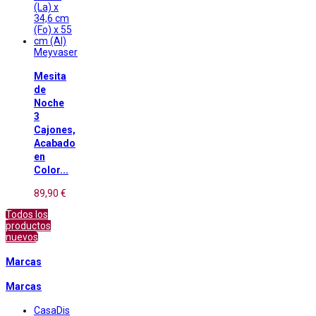
Meyvaser
Mesita
de
Noche
3
Cajones,
Acabado
en
Color...
89,90 €
Todos los
productos
nuevos
Marcas
Marcas
CasaDis