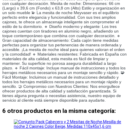
con cualquier decoración. Mesita de noche: Dimensiones: 66 cm
(Largo) x 39,6 cm (Fondo) x 63,8 cm (Alto) Estilo y organización en
un solo mueble 💫 La mesita de noche Meyvaser es el equilibrio
perfecto entre elegancia y funcionalidad. Con sus tres amplios
cajones, te ofrece un almacenaje inteligente sin comprometer el
estilo de tu dormitorio. 🔹 Diseño moderno y elegante: Los tres
cajones cuentan con tiradores en aluminio negro, añadiendo un
toque contemporáneo que combina con cualquier decoración. 🔹
Gran capacidad de almacenamiento: Cada cajón tiene medidas
perfectas para organizar tus pertenencias de manera ordenada y
accesible. ¡La mesita de noche ideal para quienes valoran el orden
y la comodidad! 🔹 Materiales resistentes: Fabricada en España con
materiales de alta calidad, esta mesita es fácil de limpiar y
mantener. Su superficie no porosa asegura durabilidad a largo
plazo. 🔹 Fácil montaje: Incluye manual de instrucciones y todos los
herrajes metálicos necesarios para un montaje sencillo y rápido. 🧩
Fácil Montaje: Incluimos un manual de instrucciones detallado y
todos los herrajes metálicos necesarios para un montaje rápido y
sencillo. 🤝 Compromiso con Nuestros Clientes: Nos enorgullece
ofrecer productos de alta calidad y satisfacción garantizada. Si
tienes alguna pregunta o necesitas asistencia, nuestro equipo de
servicio al cliente está siempre disponible para ayudarte.
6 otros productos en la misma categoría: