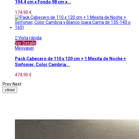
194,4 cm x Fondo 98 cm x...
174,90 €

Vista rápida
Ver Detalle
Meyvaser
Pack Cabecero de 110 x 120 cm + 1 Mesita de Noche +
Sinfonier, Color Cambria...
474,90 €
Prev
Next
close