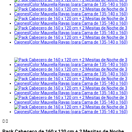


Pack Cabecero de 160 x 120 cm + 2 Mesitas de Noche