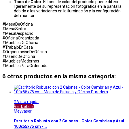
Tono de Color
: El tono de color del producto puede diferir
ligeramente de su representación fotográfica en la pantalla
debido a las variaciones en la iluminación y la configuración
del monitor.
#MesaDeOficina
#MesaSintra
#MesaDespacho
#OficinaOrganizada
#MueblesDeOficina
#TrabajoEnCasa
#OrganizaciónDeOficina
#DiseñoDeOficina
#MueblesModernos
#MueblesParaOrdenador
6 otros productos en la misma categoría:

Vista rápida
Ver Detalle
Meyvaser
Escritorio Robusto con 2 Cajones - Color Cambrian y Azul -
100x55x75 cm -...