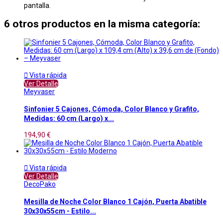
pantalla.
6 otros productos en la misma categoría:

Vista rápida
Ver Detalle
Meyvaser
Sinfonier 5 Cajones, Cómoda, Color Blanco y Grafito,
Medidas: 60 cm (Largo) x...
194,90 €

Vista rápida
Ver Detalle
DecoPako
Mesilla de Noche Color Blanco 1 Cajón, Puerta Abatible
30x30x55cm - Estilo...