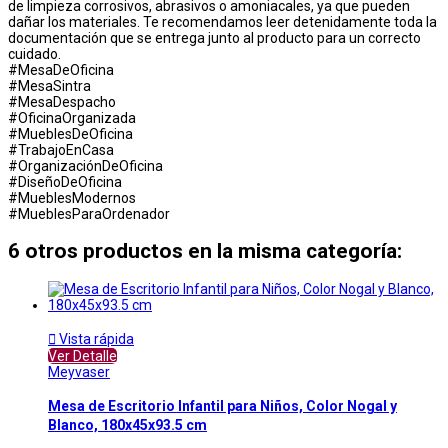
de limpieza corrosivos, abrasivos o amoniacales, ya que pueden
dañar los materiales. Te recomendamos leer detenidamente toda la
documentación que se entrega junto al producto para un correcto
cuidado.
#MesaDeOficina
#MesaSintra
#MesaDespacho
#OficinaOrganizada
#MueblesDeOficina
#TrabajoEnCasa
#OrganizaciónDeOficina
#DiseñoDeOficina
#MueblesModernos
#MueblesParaOrdenador
6 otros productos en la misma categoría:

Vista rápida
Ver Detalle
Meyvaser
Mesa de Escritorio Infantil para Niños, Color Nogal y
Blanco, 180x45x93.5 cm