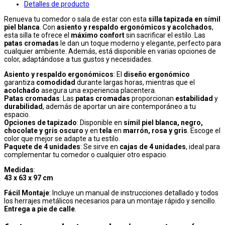
Detalles de producto
Renueva tu comedor o sala de estar con esta
silla tapizada en símil
piel blanca
. Con
asiento y respaldo ergonómicos y acolchados
,
esta silla te ofrece el
máximo confort
sin sacrificar el estilo. Las
patas cromadas
le dan un toque moderno y elegante, perfecto para
cualquier ambiente. Además, está disponible en varias opciones de
color, adaptándose a tus gustos y necesidades.
Asiento y respaldo ergonómicos
: El
diseño ergonómico
garantiza
comodidad
durante largas horas, mientras que el
acolchado
asegura una experiencia placentera.
Patas cromadas
: Las
patas cromadas
proporcionan
estabilidad
y
durabilidad
, además de aportar un aire contemporáneo a tu
espacio.
Opciones de tapizado
: Disponible en
símil piel blanca, negro,
chocolate y gris oscuro
y en
tela
en
marrón, rosa y gris
. Escoge el
color que mejor se adapte a tu estilo.
Paquete de 4 unidades
: Se sirve en
cajas de 4 unidades
, ideal para
complementar tu comedor o cualquier otro espacio.
Medidas
:
43 x 63 x 97 cm
Fácil Montaje
: Incluye un manual de instrucciones detallado y todos
los herrajes metálicos necesarios para un montaje rápido y sencillo.
Entrega a pie de calle
.