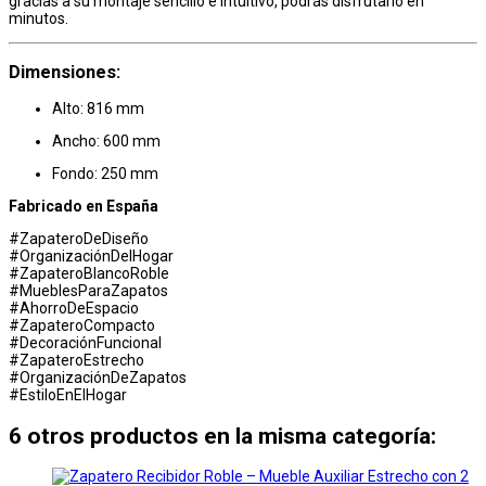
gracias a su montaje sencillo e intuitivo, podrás disfrutarlo en
minutos.
Dimensiones:
Alto: 816 mm
Ancho: 600 mm
Fondo: 250 mm
Fabricado en España
#ZapateroDeDiseño
#OrganizaciónDelHogar
#ZapateroBlancoRoble
#MueblesParaZapatos
#AhorroDeEspacio
#ZapateroCompacto
#DecoraciónFuncional
#ZapateroEstrecho
#OrganizaciónDeZapatos
#EstiloEnElHogar
6 otros productos en la misma categoría: