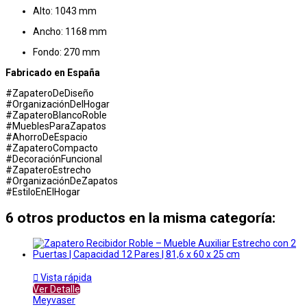
Alto: 1043 mm
Ancho: 1168 mm
Fondo: 270 mm
Fabricado en España
#ZapateroDeDiseño
#OrganizaciónDelHogar
#ZapateroBlancoRoble
#MueblesParaZapatos
#AhorroDeEspacio
#ZapateroCompacto
#DecoraciónFuncional
#ZapateroEstrecho
#OrganizaciónDeZapatos
#EstiloEnElHogar
6 otros productos en la misma categoría:

Vista rápida
Ver Detalle
Meyvaser