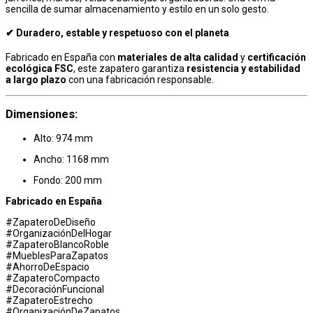
sencilla de sumar almacenamiento y estilo en un solo gesto.
✔ Duradero, estable y respetuoso con el planeta
Fabricado en España con
materiales de alta calidad
y
certificación
ecológica FSC
, este zapatero garantiza
resistencia y estabilidad
a largo plazo
con una fabricación responsable.
Dimensiones:
Alto: 974 mm
Ancho: 1168 mm
Fondo: 200 mm
Fabricado en España
#ZapateroDeDiseño
#OrganizaciónDelHogar
#ZapateroBlancoRoble
#MueblesParaZapatos
#AhorroDeEspacio
#ZapateroCompacto
#DecoraciónFuncional
#ZapateroEstrecho
#OrganizaciónDeZapatos