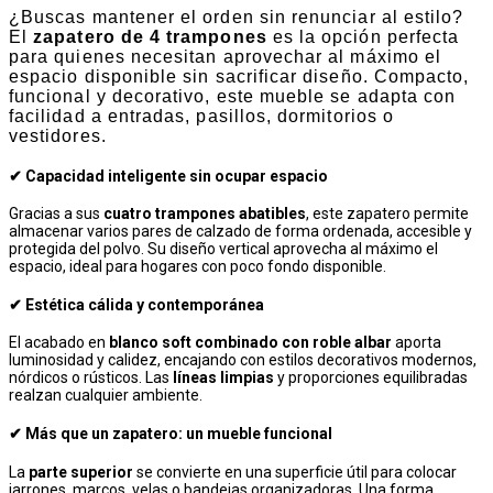
¿Buscas mantener el orden sin renunciar al estilo?
El
zapatero de 4 trampones
es la opción perfecta
para quienes necesitan aprovechar al máximo el
espacio disponible sin sacrificar diseño. Compacto,
funcional y decorativo, este mueble se adapta con
facilidad a entradas, pasillos, dormitorios o
vestidores.
✔ Capacidad inteligente sin ocupar espacio
Gracias a sus
cuatro trampones abatibles
, este zapatero permite
almacenar varios pares de calzado de forma ordenada, accesible y
protegida del polvo. Su diseño vertical aprovecha al máximo el
espacio, ideal para hogares con poco fondo disponible.
✔ Estética cálida y contemporánea
El acabado en
blanco soft combinado con roble albar
aporta
luminosidad y calidez, encajando con estilos decorativos modernos,
nórdicos o rústicos. Las
líneas limpias
y proporciones equilibradas
realzan cualquier ambiente.
✔ Más que un zapatero: un mueble funcional
La
parte superior
se convierte en una superficie útil para colocar
jarrones, marcos, velas o bandejas organizadoras. Una forma